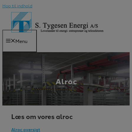
Hop til indhold
Menu
Alroc
Læs om vores alroc
Alroc oversigt