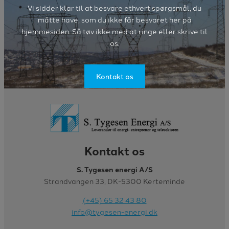
Vi sidder klar til at besvare ethvert spørgsmål, du
måtte have, som du ikke får besvaret her på
hjemmesiden. Så tøv ikke med at ringe eller skrive til
os.
Kontakt os
Kontakt os
S. Tygesen energi A/S
Strandvangen 33, DK-5300 Kerteminde
(+45) 65 32 43 80
info@tygesen-energi.dk